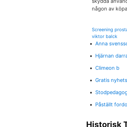
skydda använda
någon av köpare
Screening prost
viktor balck
Anna svensso
Hjärnan darr
Climeon b
Gratis nyhet
Stodpedagog
Påställt ford
Historisk 