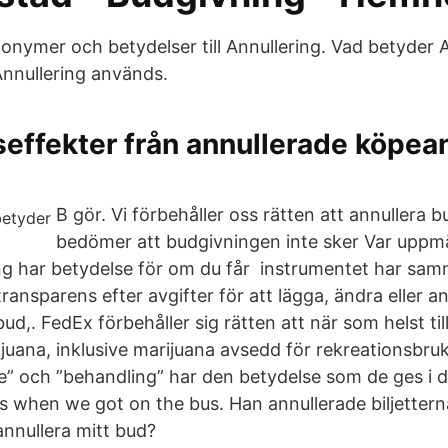
nonymer och betydelser till Annullering. Vad betyder 
nnullering används.
effekter från annullerade köpea
B gör. Vi förbehåller oss rätten att annullera 
bedömer att budgivningen inte sker Var uppm
ng har betydelse för om du får instrumentet har sa
ransparens efter avgifter för att lägga, ändra eller a
 bud,. FedEx förbehåller sig rätten att när som helst ti
ijuana, inklusive marijuana avsedd för rekreationsbruk
de” och ”behandling” har den betydelse som de ges i
s when we got on the bus. Han annullerade biljetterna
annullera mitt bud?