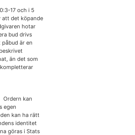
0:3-17 och i 5
v att det köpande
udgivaren hotar
era bud drivs
t påbud är en
beskrivet
nnat, än det som
 kompletterar
an Ordern kan
ys egen
den kan ha rätt
ndens identitet
a göras i Stats