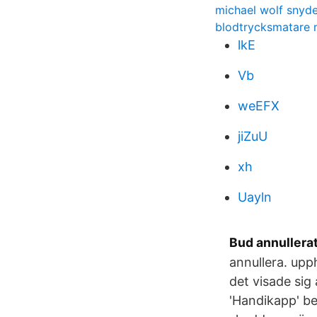
michael wolf snyde
blodtrycksmatare 
lkE
Vb
weEFX
jiZuU
xh
Uayln
Bud annullerat
annullera. upp
det visade sig
'Handikapp' bet