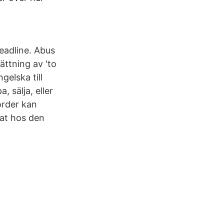
eadline. Abus
ttning av 'to
gelska till
, sälja, eller
order kan
tat hos den