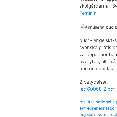
skolgårdarna i Sv
Feminin
bud' - engelskt-s
svenska gratis on
värdepapper hand
avbrytas, allt fr
person som lagt 
2 betydelser.
Iec 60068-2 pdf
resultat nationella
entrepreneur labor
psykiatri kurs sto