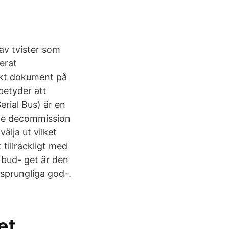
 av tvister som
erat
iskt dokument på
betyder att
rial Bus) är en
ve decommission
älja ut vilket
tillräckligt med
 bud- get är den
sprungliga god-.
et