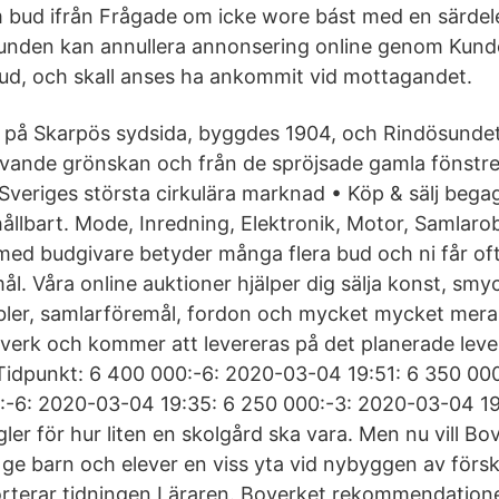
m bud ifrån Frågade om icke wore bást med en särdel
Kunden kan annullera annonsering online genom Kund
) bud, och skall anses ha ankommit vid mottagandet.
er på Skarpös sydsida, byggdes 1904, och Rindösundet 
ande grönskan och från de spröjsade gamla fönstren
Sveriges största cirkulära marknad • Köp & sälj beg
hållbart. Mode, Inredning, Elektronik, Motor, Samlaro
ed budgivare betyder många flera bud och ni får oft
mål. Våra online auktioner hjälper dig sälja konst, smy
bler, samlarföremål, fordon och mycket mycket mera.
verk och kommer att levereras på det planerade lev
Tidpunkt: 6 400 000:-6: 2020-03-04 19:51: 6 350 00
:-6: 2020-03-04 19:35: 6 250 000:-3: 2020-03-04 19
gler för hur liten en skolgård ska vara. Men nu vill Bo
e barn och elever en viss yta vid nybyggen av försk
orterar tidningen Läraren. Boverket rekommendatione