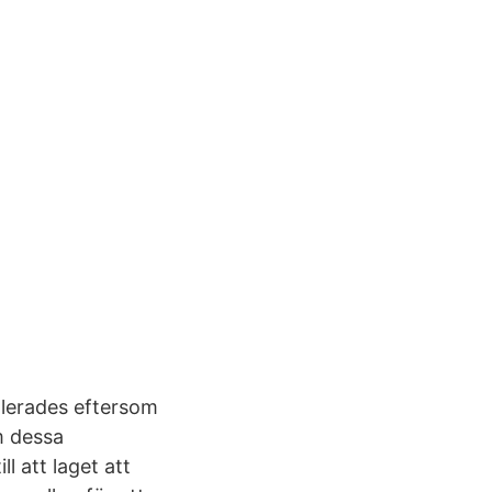
llerades eftersom
Om dessa
l att laget att