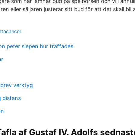
re som har lämnat bud på spelbörsen och vill annulle
n eller säljaren justerar sitt bud för att det skall bli a
atacancer
n peter siepen hur träffades
ar
sbrev verktyg
 distans
on
Tafla af Gustaf IV. Adolfs sednast