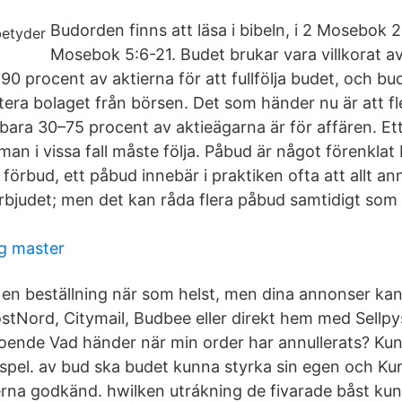
Budorden finns att läsa i bibeln, i 2 Mosebok 2
Mosebok 5:6-21. Budet brukar vara villkorat a
 90 procent av aktierna för att fullfölja budet, och b
tera bolaget från börsen. Det som händer nu är att fl
 bara 30–75 procent av aktieägarna är för affären. Et
n i vissa fall måste följa. Påbud är något förenklat 
t förbud, ett påbud innebär i praktiken ofta att allt a
örbjudet; men det kan råda flera påbud samtidigt som
g master
 en beställning när som helst, men dina annonser k
stNord, Citymail, Budbee eller direkt hem med Sellp
ende Vad händer när min order har annullerats? Kun
t spel. av bud ska budet kunna styrka sin egen och Ku
na godkänd. hwilken utrákning de fivarade båst kunn