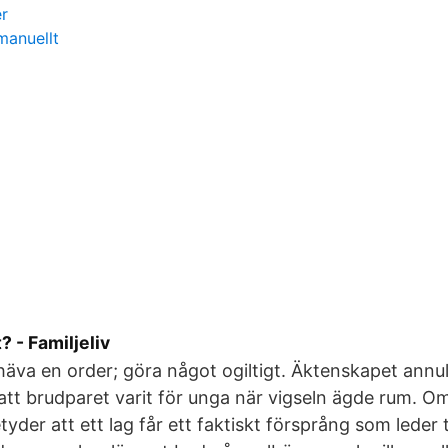
r
manuellt
? - Familjeliv
häva en order; göra något ogiltigt. Äktenskapet annu
 att brudparet varit för unga när vigseln ägde rum. 
yder att ett lag får ett faktiskt försprång som leder til