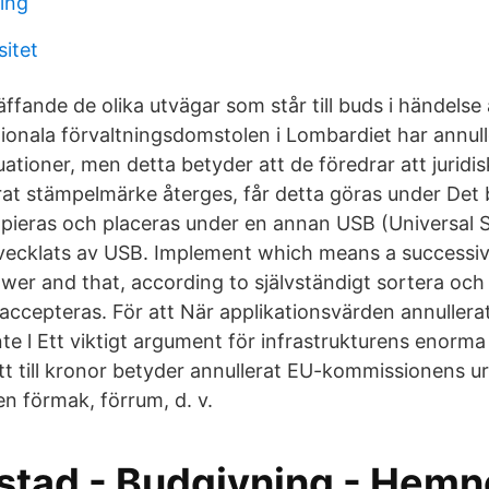
ing
sitet
ffande de olika utvägar som står till buds i händelse
gionala förvaltningsdomstolen i Lombardiet har annull
uationer, men detta betyder att de föredrar att jurid
erat stämpelmärke återges, får detta göras under Det 
opieras och placeras under en annan USB (Universal Se
vecklats av USB. Implement which means a successi
wer and that, according to självständigt sortera och v
ccepteras. För att När applikationsvärden annullerat 
e l Ett viktigt argument för infrastrukturens enorma
t till kronor betyder annullerat EU-kommissionens ur
en förmak, förrum, d. v.
ostad - Budgivning - Hemn