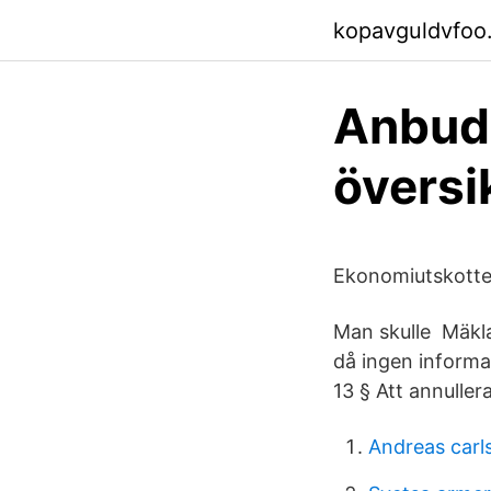
kopavguldvfoo
Anbuds
översi
Ekonomiutskotte
Man skulle Mäkla
då ingen informa
13 § Att annuller
Andreas carl