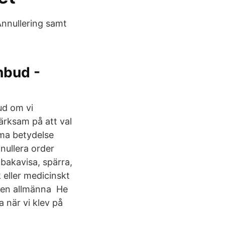
Annullering samt
nbud -
bud om vi
ärksam på att val
mma betydelse
nnullera order
llbakavisa, spärra,
 eller medicinskt
 den allmänna He
 när vi klev på