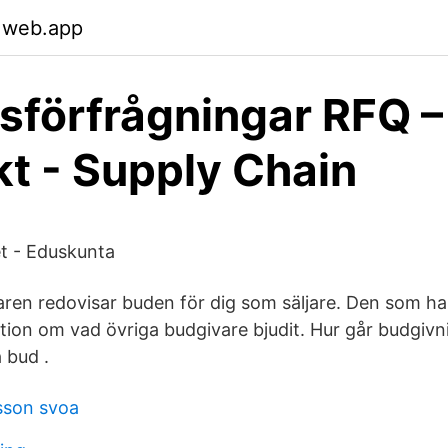
.web.app
förfrågningar RFQ –
kt - Supply Chain
t - Eduskunta
ren redovisar buden för dig som säljare. Den som ha
tion om vad övriga budgivare bjudit. Hur går budgivni
a bud .
sson svoa