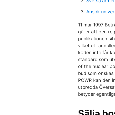
Svetsa armer
Ansok univer
11 mar 1997 Beträ
gäller att den re
publikationen sit
vilket ett annull
koden inte får k
standard som ut
of the nuclear po
bud som önskas a
POWR kan den int
utbredda Översat
betyder egentlig
Sälja b