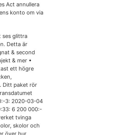
es Act annullera
ens konto om via
ses glittra
. Detta är
agnat & second
bjekt & mer •
ast ett högre
cken,
 Ditt paket rör
eransdatumet
0:-3: 2020-03-04
:33: 6 200 000:-
verket tvinga
olor, skolor och
r över hur