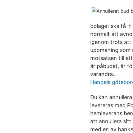
bolaget ska få in
normalt att avno
igenom trots att
uppmaning som ma
motsatsen till et
är påbudet, är f
varandra..
Handels götebor
Du kan annullera
levereras med Po
hemleverans bero
att annullera sit
med en av banker