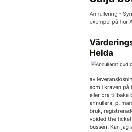
Annullering - Sy
exempel på hur A
Värderings
Helda
av leveranslösni
som i kraven på t
eller dra tillbaka
annullera, p. mar
bruk, registrera
voided the ticket
bussen. Kan jag 