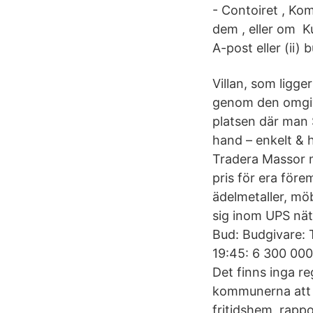
- Contoiret , Ko
dem , eller om 
A-post eller (ii
Villan, som ligg
genom den omgiv
platsen där man 
hand – enkelt & 
Tradera Massor m
pris för era före
ädelmetaller, mö
sig inom UPS nät
Bud: Budgivare: 
19:45: 6 300 000
Det finns inga re
kommunerna att g
fritidshem, rapp